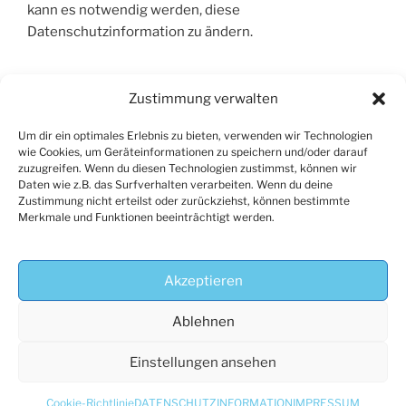
kann es notwendig werden, diese
Datenschutzinformation zu ändern.
Zustimmung verwalten
7. WEITERE
DATENSCHUTZINFORMATIONEN
Um dir ein optimales Erlebnis zu bieten, verwenden wir Technologien
wie Cookies, um Geräteinformationen zu speichern und/oder darauf
Weitere Datenschutzinformationen für andere
zuzugreifen. Wenn du diesen Technologien zustimmst, können wir
Daten wie z.B. das Surfverhalten verarbeiten. Wenn du deine
Zielgruppen finden Sie
Zustimmung nicht erteilst oder zurückziehst, können bestimmte
unter:
https://www.alltagsbegleitung-
Merkmale und Funktionen beeinträchtigt werden.
vogel.de/datenschutz/
Quelle:
https://www.pietsch-it.de/
Akzeptieren
Ablehnen
Einstellungen ansehen
Copyright © 2024 Petra Vogel /
Erstellt von Markus Delhey
Cookie-Richtlinie
DATENSCHUTZINFORMATION
IMPRESSUM